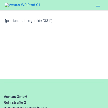
Zum
Main
Inhalt
Men
springen
[product-catalogue id=“331″]
Ventus GmbH
Ruhrstraße 2